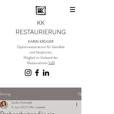
KK
RESTAURIERUNG
KARIN KRÜGER
Diplomrestauratorin für Gemälde
und Skulpturen,
Mitglied im Verband der
Restauratoren
VdR
Beitrag
Sandra Gottwaldt
11. Juni 2021
2 Min. Lesezeit
Probearbeiten für ein