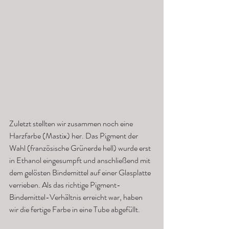
Zuletzt stellten wir zusammen noch eine 
Harzfarbe (Mastix) her. Das Pigment der 
Wahl (französische Grünerde hell) wurde erst 
in Ethanol eingesumpft und anschließend mit 
dem gelösten Bindemittel auf einer Glasplatte 
verrieben. Als das richtige Pigment-
Bindemittel-Verhältnis erreicht war, haben 
wir die fertige Farbe in eine Tube abgefüllt.