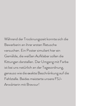
Während der Trocknungszeit konnte sich die 
Bewerberin an ihrer ersten Retusche 
versuchen. Ein Poster simuliert hier ein 
Gemälde, die weißen Aufkleber sollen die 
Kittungen darstellen. Der Umgang mit Farbe 
ist bei uns natürlich an der Tagesordnung, 
genauso wie die exakte Beschränkung auf die 
Fehlstelle. Beides meisterte unsere FSJ-
Anwärterin mit Bravour!