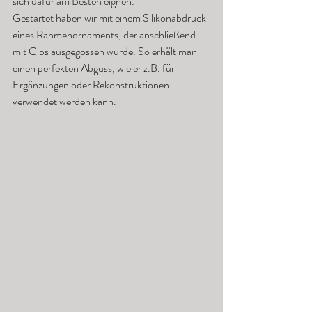
sich dafür am Besten eignen.
Gestartet haben wir mit einem Silikonabdruck 
eines Rahmenornaments, der anschließend 
mit Gips ausgegossen wurde. So erhält man 
einen perfekten Abguss, wie er z.B. für 
Ergänzungen oder Rekonstruktionen 
verwendet werden kann.