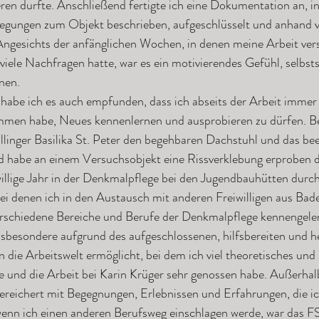
eren durfte. Anschließend fertigte ich eine Dokumentation an, in 
ungen zum Objekt beschrieben, aufgeschlüsselt und anhand v
ngesichts der anfänglichen Wochen, in denen meine Arbeit verst
iele Nachfragen hatte, war es ein motivierendes Gefühl, selbst
nen.
 habe ich es auch empfunden, dass ich abseits der Arbeit immer 
men habe, Neues kennenlernen und ausprobieren zu dürfen. Be
illinger Basilika St. Peter den begehbaren Dachstuhl und das b
 habe an einem Versuchsobjekt eine Rissverklebung erproben d
willige Jahr in der Denkmalpflege bei den Jugendbauhütten durch
ei denen ich in den Austausch mit anderen Freiwilligen aus B
schiedene Bereiche und Berufe der Denkmalpflege kennengeler
nsbesondere aufgrund des aufgeschlossenen, hilfsbereiten und h
n die Arbeitswelt ermöglicht, bei dem ich viel theoretisches und
und die Arbeit bei Karin Krüger sehr genossen habe. Außerhalb
ereichert mit Begegnungen, Erlebnissen und Erfahrungen, die ich
nn ich einen anderen Berufsweg einschlagen werde, war das FS