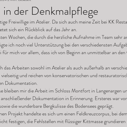
 in der Denkmalpflege
eitige Freiwillige im Atelier. Da sich auch meine Zeit bei KK Res
etet sich ein Rückblick auf das Jahr an.
sten Wochen, die durch die herzliche Aufnahme im Team sehr 
igte ich noch viel Unterstützung bei den verschiedensten Aufga
 für mich vor allem, dass ich von Beginn an unmittelbar an den
h das Arbeiten sowohl im Atelier als auch außerhalb an verschi
 vielseitig und reichen von konservatorischen und restaurator
chen Dokumentation.
e bleiben mir die Arbeit im Schloss Montfort in Langenargen un
e anschließender Dokumentation in Erinnerung. Ersteres war vor
 sowie die wunderbare Bergkulisse des Bodensees geprägt.
en Projekt handelte es sich um einen Feldkreuzcorpus, bei dem 
cht festigen, die Fehlstellen mit flüssiger Kittmasse grundieren 