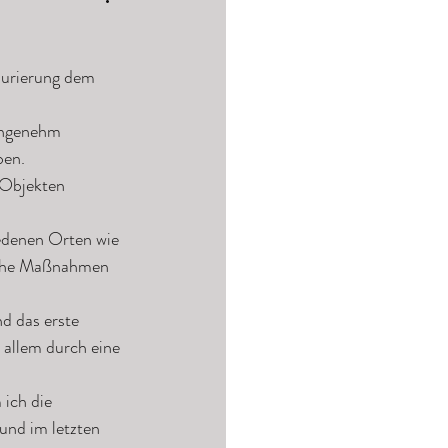
taurierung dem 
angenehm 
ben. 
 Objekten 
edenen Orten wie 
ische Maßnahmen 
d das erste 
 allem durch eine 
ich die 
und im letzten 