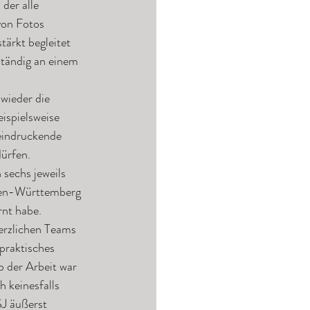
der alle 
on Fotos 
ärkt begleitet 
ständig an einem 
wieder die 
ispielsweise 
eeindruckende 
ürfen.
 sechs jeweils 
aden-Württemberg 
nt habe.
erzlichen Teams 
 praktisches 
 der Arbeit war 
 keinesfalls 
J äußerst 