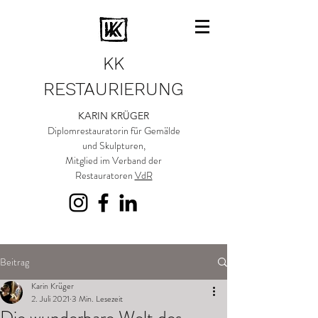
KK
RESTAURIERUNG
KARIN KRÜGER
Diplomrestauratorin für Gemälde
und Skulpturen,
Mitglied im Verband der
Restauratoren
VdR
Beitrag
Karin Krüger
2. Juli 2021
3 Min. Lesezeit
Die wunderbare Welt des