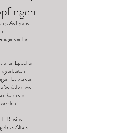
opfingen
n 
niger der Fall 
s allen Epochen. 
ungsarbeiten 
igen. Es werden 
e Schäden, wie 
rn kann ein 
 werden.
l. Blasius 
el des Altars 