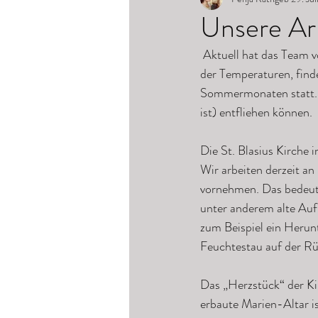
Unsere Arb
 Aktuell hat das Team von KK - Restaurierung wieder außerhalb des Ateliers einen Auftrag. Aufgrund 
der Temperaturen, finde
Sommermonaten statt. Da
ist) entfliehen können.
Die St. Blasius Kirche
Wir arbeiten derzeit an
vornehmen. Das bedeutet
unter anderem alte Auf
zum Beispiel ein Herun
Feuchtestau auf der Rü
Das „Herzstück“ der Kir
erbaute Marien-Altar is