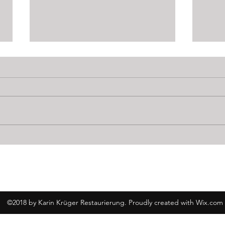
Mein studienvorbereitendes
Mein 
Praktikum
geht 
©2018 by Karin Krüger Restaurierung. Proudly created with Wix.com