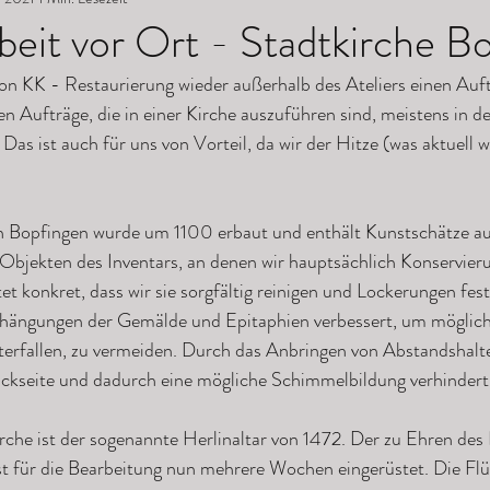
eit vor Ort - Stadtkirche B
n Aufträge, die in einer Kirche auszuführen sind, meistens in de
s ist auch für uns von Vorteil, da wir der Hitze (was aktuell we
 in Bopfingen wurde um 1100 erbaut und enthält Kunstschätze au
 Objekten des Inventars, an denen wir hauptsächlich Konservier
 konkret, dass wir sie sorgfältig reinigen und Lockerungen fest
hängungen der Gemälde und Epitaphien verbessert, um möglich
terfallen, zu vermeiden. Durch das Anbringen von Abstandshalte
ckseite und dadurch eine mögliche Schimmelbildung verhindert
che ist der sogenannte Herlinaltar von 1472. Der zu Ehren des H
t für die Bearbeitung nun mehrere Wochen eingerüstet. Die Flüg